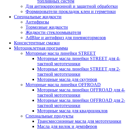
топливных систем
Для антикоррозионной и защитной обработки
Формирователи прокладок клеи и герметики
Специальные жидкости
Антифризы
Тормозные жидкости
Жидкости стеклоомывателя
AdBlue и антифриз для пневмотормозов
Консистентные смазки
Мотоциклетная программа
Моторные масла линейки STREET
Моторные масла линейки STREET для 4-
тактной мототехники
Моторные масла линейки STREET для 2-
тактной мототехники
Моторные масла для скутеров
Моторные масла линейки OFFROAD
Моторные масла линейки OFFROAD для 4-
тактной мототехники
Моторные масла линейки OFFROAD для 2-
тактной мототехники
Моторные масла для квадроциклов
Специальные продукты
Трансмиссионные масла для мототехники
Масла для вилок и демпферов