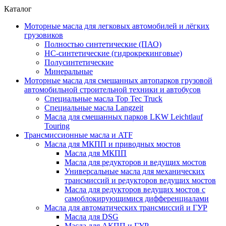
Каталог
Моторные масла для легковых автомобилей и лёгких
грузовиков
Полностью синтетические (ПАО)
НС-синтетические (гидрокрекинговые)
Полусинтетические
Минеральные
Моторные масла для смешанных автопарков грузовой
автомобильной строительной техники и автобусов
Специальные масла Top Tec Truck
Специальные масла Langzeit
Масла для смешанных парков LKW Leichtlauf
Touring
Трансмиссионные масла и ATF
Масла для МКПП и приводных мостов
Масла для МКПП
Масла для редукторов и ведущих мостов
Универсальные масла для механических
трансмиссий и редукторов ведущих мостов
Масла для редукторов ведущих мостов с
самоблокирующимися дифференциалами
Масла для автоматических трансмиссий и ГУР
Масла для DSG
Масла для АКПП и ГУР