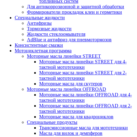
топливных систем
Для антикоррозионной и защитной обработки
Формирователи прокладок клеи и герметики
Специальные жидкости
Антифризы
Тормозные жидкости
Жидкости стеклоомывателя
AdBlue и антифриз для пневмотормозов
Консистентные смазки
Мотоциклетная программа
Моторные масла линейки STREET
Моторные масла линейки STREET для 4-
тактной мототехники
Моторные масла линейки STREET для 2-
тактной мототехники
Моторные масла для скутеров
Моторные масла линейки OFFROAD
Моторные масла линейки OFFROAD для 4-
тактной мототехники
Моторные масла линейки OFFROAD для 2-
тактной мототехники
Моторные масла для квадроциклов
Специальные продукты
Трансмиссионные масла для мототехники
Масла для вилок и демпферов