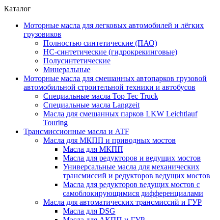
Каталог
Моторные масла для легковых автомобилей и лёгких
грузовиков
Полностью синтетические (ПАО)
НС-синтетические (гидрокрекинговые)
Полусинтетические
Минеральные
Моторные масла для смешанных автопарков грузовой
автомобильной строительной техники и автобусов
Специальные масла Top Tec Truck
Специальные масла Langzeit
Масла для смешанных парков LKW Leichtlauf
Touring
Трансмиссионные масла и ATF
Масла для МКПП и приводных мостов
Масла для МКПП
Масла для редукторов и ведущих мостов
Универсальные масла для механических
трансмиссий и редукторов ведущих мостов
Масла для редукторов ведущих мостов с
самоблокирующимися дифференциалами
Масла для автоматических трансмиссий и ГУР
Масла для DSG
Масла для АКПП и ГУР