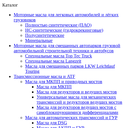
Каталог
Моторные масла для легковых автомобилей и лёгких
грузовиков
Полностью синтетические (ПАО)
НС-синтетические (гидрокрекинговые)
Полусинтетические
Минеральные
Моторные масла для смешанных автопарков грузовой
автомобильной строительной техники и автобусов
Специальные масла Top Tec Truck
Специальные масла Langzeit
Масла для смешанных парков LKW Leichtlauf
Touring
Трансмиссионные масла и ATF
Масла для МКПП и приводных мостов
Масла для МКПП
Масла для редукторов и ведущих мостов
Универсальные масла для механических
трансмиссий и редукторов ведущих мостов
Масла для редукторов ведущих мостов с
самоблокирующимися дифференциалами
Масла для автоматических трансмиссий и ГУР
Масла для DSG
Масла для АКПП и ГУР