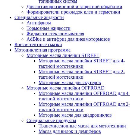
топливных систем
Для антикоррозионной и защитной обработки
Формирователи прокладок клеи и герметики
Специальные жидкости
Антифризы
Тормозные жидкости
Жидкости стеклоомывателя
AdBlue и антифриз для пневмотормозов
Консистентные смазки
Мотоциклетная программа
Моторные масла линейки STREET
Моторные масла линейки STREET для 4-
тактной мототехники
Моторные масла линейки STREET для 2-
тактной мототехники
Моторные масла для скутеров
Моторные масла линейки OFFROAD
Моторные масла линейки OFFROAD для 4-
тактной мототехники
Моторные масла линейки OFFROAD для 2-
тактной мототехники
Моторные масла для квадроциклов
Специальные продукты
Трансмиссионные масла для мототехники
Масла для вилок и демпферов