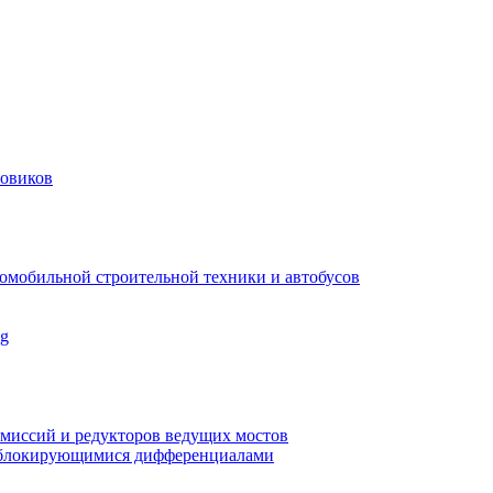
зовиков
омобильной строительной техники и автобусов
ng
смиссий и редукторов ведущих мостов
моблокирующимися дифференциалами