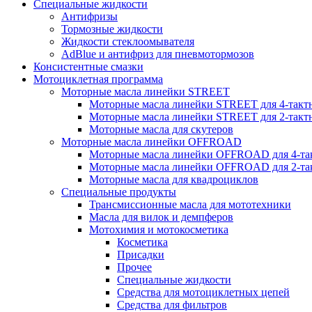
Специальные жидкости
Антифризы
Тормозные жидкости
Жидкости стеклоомывателя
AdBlue и антифриз для пневмотормозов
Консистентные смазки
Мотоциклетная программа
Моторные масла линейки STREET
Моторные масла линейки STREET для 4-такт
Моторные масла линейки STREET для 2-такт
Моторные масла для скутеров
Моторные масла линейки OFFROAD
Моторные масла линейки OFFROAD для 4-та
Моторные масла линейки OFFROAD для 2-та
Моторные масла для квадроциклов
Специальные продукты
Трансмиссионные масла для мототехники
Масла для вилок и демпферов
Мотохимия и мотокосметика
Косметика
Присадки
Прочее
Специальные жидкости
Средства для мотоциклетных цепей
Средства для фильтров