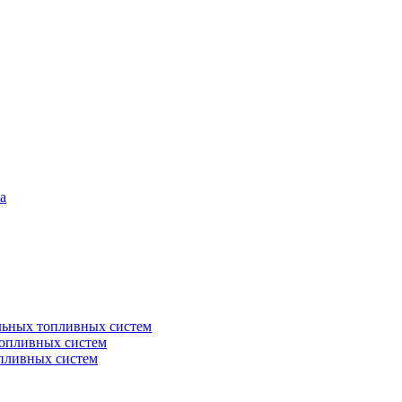
а
льных топливных систем
топливных систем
пливных систем